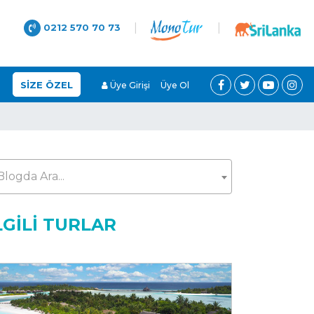
|
|
0212 570 70 73
SİZE ÖZEL
Üye Girişi
Üye Ol
Blogda Ara...
LGİLİ TURLAR