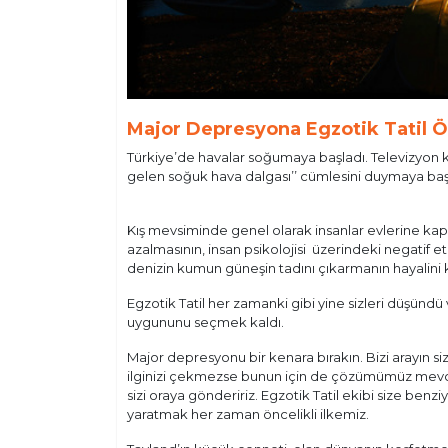
Major Depresyona Egzotik Tatil Ö
Türkiye’de havalar soğumaya başladı. Televizyon ka
gelen soğuk hava dalgası’’ cümlesini duymaya başl
Kış mevsiminde genel olarak insanlar evlerine ka
azalmasının, insan psikolojisi üzerindeki negatif e
denizin kumun güneşin tadını çıkarmanın hayalini 
Egzotik Tatil her zamanki gibi yine sizleri düşündü v
uygununu seçmek kaldı.
Major depresyonu bir kenara bırakın. Bizi arayın si
ilginizi çekmezse bunun için de çözümümüz mevcut.
sizi oraya göndeririz. Egzotik Tatil ekibi size benzi
yaratmak her zaman öncelikli ilkemiz.