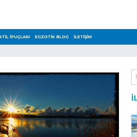
ATİL İPUÇLARI
EGZOTİK BLOG
İLETİŞİM
İ