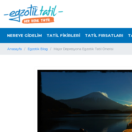
NEREYE GİDELİM
TATİL FİKİRLERİ
TATİL FIRSATLARI
T
Anasayfa
Egzotik Blog
Major Depresyona Egzotik Tatil Önerisi