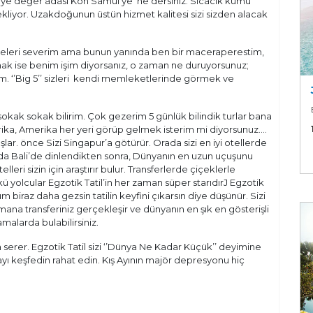
ye değer adası Koh Samui’ye ne dersiniz. Sıcacık kumu
ekliyor. Uzakdoğunun üstün hizmet kalitesi sizi sizden alacak
eleri severim ama bunun yanında ben bir maceraperestim,
ak ise benim işim diyorsanız, o zaman ne duruyorsunuz;
lım. ‘’Big 5’’ sizleri kendi memleketlerinde görmek ve
kak sokak bilirim. Çok gezerim 5 günlük bilindik turlar bana
frika, Amerika her yeri görüp gelmek isterim mi diyorsunuz….
ar. önce Sizi Singapur’a götürür. Orada sizi en iyi otellerde
ada Bali’de dinlendikten sonra, Dünyanın en uzun uçuşunu
eri sizin için araştırır bulur. Transferlerde çiçeklerle
nkü yolcular Egzotik Tatil’in her zaman süper starıdırJ Egzotik
biraz daha gezsin tatilin keyfini çıkarsın diye düşünür. Sizi
a transferiniz gerçekleşir ve dünyanın en şık en gösterişli
malarda bulabilirsiniz.
za serer. Egzotik Tatil sizi ‘’Dünya Ne Kadar Küçük’’ deyimine
nyayı keşfedin rahat edin. Kış Ayının majör depresyonu hiç