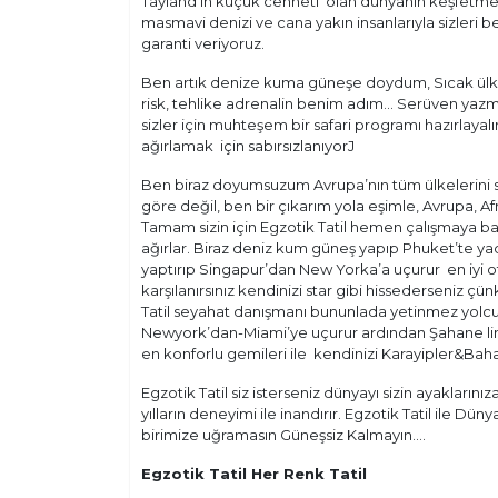
Tayland’ın küçük cenneti olan dünyanın keşfetme
masmavi denizi ve cana yakın insanlarıyla sizleri b
garanti veriyoruz.
Ben artık denize kuma güneşe doydum, Sıcak ülk
risk, tehlike adrenalin benim adım… Serüven yazm
sizler için muhteşem bir safari programı hazırlaya
ağırlamak için sabırsızlanıyorJ
Ben biraz doyumsuzum Avrupa’nın tüm ülkelerini so
göre değil, ben bir çıkarım yola eşimle, Avrupa, A
Tamam sizin için Egzotik Tatil hemen çalışmaya başl
ağırlar. Biraz deniz kum güneş yapıp Phuket’te y
yaptırıp Singapur’dan New Yorka’a uçurur en iyi otell
karşılanırsınız kendinizi star gibi hissederseniz çü
Tatil seyahat danışmanı bununlada yetinmez yolcum 
Newyork’dan-Miami’ye uçurur ardından Şahane liman
en konforlu gemileri ile kendinizi Karayipler&Baha
Egzotik Tatil siz isterseniz dünyayı sizin ayaklarını
yılların deneyimi ile inandırır. Egzotik Tatil ile Dü
birimize uğramasın Güneşsiz Kalmayın….
Egzotik Tatil Her Renk Tatil