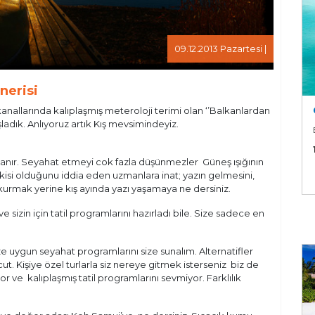
09.12.2013 Pazartesi |
nerisi
nallarında kalıplaşmış meteroloji terimi olan ‘’Balkanlardan
adık. Anlıyoruz artık Kış mevsimindeyiz.
panır. Seyahat etmeyi cok fazla düşünmezler Güneş ışığının
tkisi olduğunu iddia eden uzmanlara inat; yazın gelmesini,
kurmak yerine kış ayında yazı yaşamaya ne dersiniz.
e sizin için tatil programlarını hazırladı bile. Size sadece en
ze uygun seyahat programlarını size sunalım. Alternatifler
 Kişiye özel turlarla siz nereye gitmek isterseniz biz de
yor ve kalıplaşmış tatil programlarını sevmiyor. Farklılık