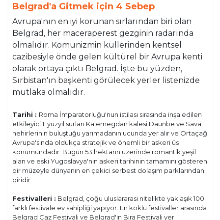
Belgrad'a Gitmek için 4 Sebep
Avrupa'nın en iyi korunan sırlarından biri olan
Belgrad, her maceraperest gezginin radarında
olmalıdır. Komünizmin küllerinden kentsel
cazibesiyle önde gelen kültürel bir Avrupa kenti
olarak ortaya çıktı Belgrad. İşte bu yüzden,
Sırbistan'ın başkenti görülecek yerler listenizde
mutlaka olmalıdır.
Tarihi :
Roma İmparatorluğu'nun istilası sırasında inşa edilen
etkileyici 1. yüzyıl surları Kalemegdan kalesi Daunbe ve Sava
nehirlerinin buluştuğu yarımadanın ucunda yer alır ve Ortaçağ
Avrupa'sında oldukça stratejik ve önemli bir askeri üs
konumundadır. Bugün 53 hektarın üzerinde romantik yeşil
alan ve eski Yugoslavya'nın askeri tarihinin tamamını gösteren
bir müzeyle dünyanın en çekici serbest dolaşım parklarından
biridir.
Festivalleri :
Belgrad, çoğu uluslararası nitelikte yaklaşık 100
farklı festivale ev sahipliği yapıyor. En köklü festivaller arasında
Belgrad Caz Festivali ve Belgrad'ın Bira Festivali yer