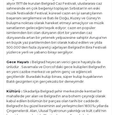
alıyor.1971'de kurulan Belgrad Caz Festivali, uluslararası caz
sahnesinde en çok beğeniyi toplayan Sırbistan'ın en eski
müzik festivalidir.Festival, küresel cazın en iyi sanatçılarının
başarısını sergilemesi ve Batı ile Doğu, Kuzey ve Güney'in
buluşma noktası olarak hareket etmeyi amaçlıyor ve müzik
sanatlarının geleceğini teşvik ediyor; cazın en popüler
isimlerinden biri olan dünyanın dört bir yanından caz
dünyasında artan bir yetenek yelpazesine sahiptir.Avrupa'nın
en büyük yaz partilerinden biri olarak kabul edilen ve yılda
500.000'den fazla ziyaretçi ağırlayan Belgrad'ın Bira Festivali
yüzlerce yerli ve yabancı birayı sergiliyor.
Gece Hayatı :
Belgrad heyecan verici gece hayatıyla da
ünlüdür . Savamala ve Dorcol'daki gece kulüpleri Belgrad'ın
en yeni cazibe merkezi ve şehrin genç ve eğlenceli
geçitleridir. Buradaki kulüp binası, süper kulüp kuşaklarının
Batılı gezginleri için gerçeküstü bir deneyimdir.
Kültürü :
Skadarlija Belgrad şehir merkezinde kentsel bir
mahallede yer alan ve Belgrad'ın ana bohem çeyreği olarak
kabul edilen bölümün bir parçası olan tarihi bir caddedir.
Belgrad'ın bu güzel kesiminin asıl yerleşimcileri 1830'lu yıllarda
Çingenelerdi. Alan, Ulusal Tiyatronun yakınlığı ve kült café'nin