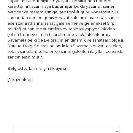
kapatılması nedeniyle 19. yüzyılın son yıllarında bohem
karakterini kazanmaya başlamıştır; bu da yazarlar, şairler,
aktörler ve ressamların gelişen topluluğunu yönetmiştir. O
zamandan beri bu geniş Arnavut kaldırımlı ara sokak sanat
eseri zanaatkârına, sanat galerilerine ve geleneksel Sırp
mutfağı sunan restaurantlara ev sahipliği yapıyor.Eskiden
şehrin limanı ve liman ticaret merkezi olarak ünlenmiş
Savamala belki de Belgrad'ın en dinamik ve sanatsal bölgesi.
'Yaratıcı Bölge' olarak adlandırılan Savamala duvar resimleri,
sokak sanatları, kulüpleri ve sanat galerileri ile yıllar içerisinde
zenginleştirilmiştir.
Belgrad turlarımız için tıklayınız
@egzotiktatil